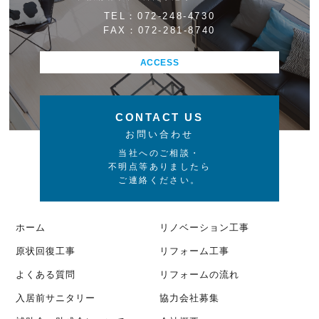
TEL：072-248-4730
FAX：072-281-8740
ACCESS
CONTACT US
お問い合わせ
当社へのご相談・
不明点等ありましたら
ご連絡ください。
ホーム
リノベーション工事
原状回復工事
リフォーム工事
よくある質問
リフォームの流れ
入居前サニタリー
協力会社募集